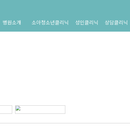
병원소개
소아청소년클리닉
성인클리닉
상담클리닉