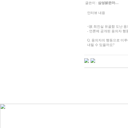
글쓴이 :
삼성밝은마…
인터뷰 내용
<故 최진실 유골함 도난 용
- 언론에 공개된 용의자 행
Q. 용의자의 행동으로 미
내릴 수 있을까요?