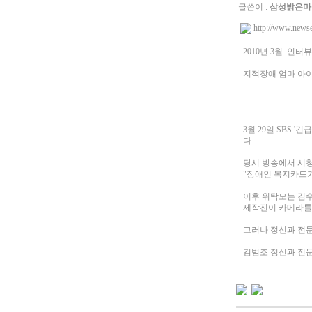
글쓴이 :
삼성밝은마
http://www.new
2010년 3월 인
지적장애 엄마 아이
3월 29일 SBS 
다.
당시 방송에서 시청
"장애인 복지카드가
이후 위탁모는 김
제작진이 카메라를 
그러나 정신과 전문
김범조 정신과 전