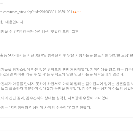
…
sen.com/news_view.php?uid=201003301103591001
[3755]
터뷰한 내용입니다
키울 수 없다? 한국판 아이엠셈 ‘짓밟힌 모정’ 그후
'긴급출동 SOS'에서는 지난 3월 8일 방송된 이후 많은 시청자들을 분노케한 '짓밟힌 모정'
자들을 당황스럽게 만든 것은 위탁모의 뻔뻔한 행태였다. 지적장애를 앓고 있는 김수진(
 있으면 아이를 키울 수 없다"는 위탁모의 말만 믿고 아들을 위탁모에게 넘겼다.
수진씨가 아들를 만나지 못하게 하면서도 아이의 빨래는 김수진씨에 맡기는 뻔뻔함을 
들고 급습하자 흥분하며 삿대질과 폭언을 퍼부었다. 김수진씨는 심지어 아들의 생일에
의의 진단 결과, 김수진씨의 상태는 심각한 지적장애 수준이 아니었다.
문의는 "지적장애와 정상범위 사이의 수준이다"고 진단했다.