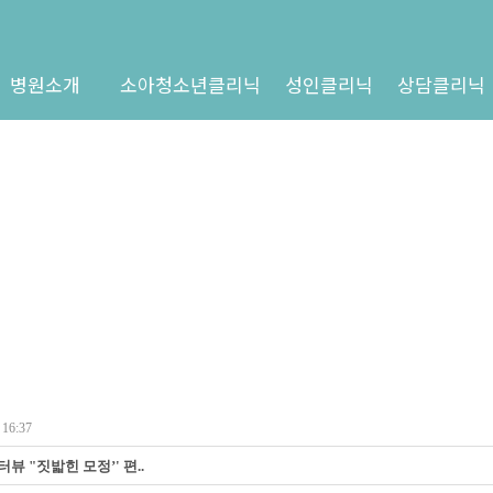
병원소개
소아청소년클리닉
성인클리닉
상담클리닉
16:37
뷰 "짓밟힌 모정’' 편..