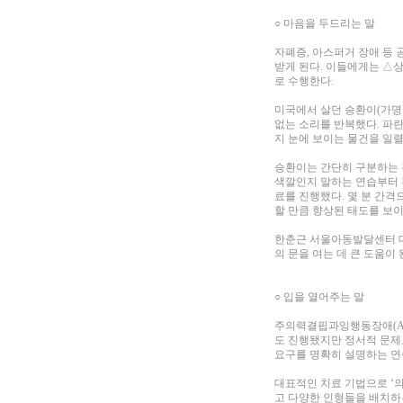
○ 마음을 두드리는 말
자폐증, 아스퍼거 장애 등
받게 된다. 이들에게는 △
로 수행한다.
미국에서 살던 승환이(가명·
없는 소리를 반복했다. 파란색
지 눈에 보이는 물건을 일
승환이는 간단히 구분하는 것
색깔인지 말하는 연습부터 진
료를 진행했다. 몇 분 간
할 만큼 향상된 태도를 보
한춘근 서울아동발달센터 대
의 문을 여는 데 큰 도움이
○ 입을 열어주는 말
주의력결핍과잉행동장애(AD
도 진행됐지만 정서적 문제
요구를 명확히 설명하는 연
대표적인 치료 기법으로 ‘
고 다양한 인형들을 배치하