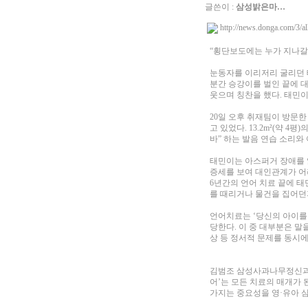
글쓴이 :
삼성밝은마…
http://news.donga.com/3/
“횡단보도에는 누가 지나갈 수
눈동자를 이리저리 굴리던 태
분간 승강이를 벌인 끝에 
웃으며 칭찬을 했다. 태민이
20일 오후 취재팀이 방문
고 있었다. 13.2m²(약
바” 하는 발음 연습 소리와
태민이는 아스퍼거 장애를 
증세를 보여 대인관계가 어려
6년간의 언어 치료 끝에 태
를 때리거나 물건을 집어던
언어치료는 ‘당신의 아이를
당한다. 이 중 대부분은 말
상 등 정서적 문제를 동시에
김범조 삼성사과나무정신과의
어’는 모든 치료의 매개가
가지는 중요성을 영·유아 