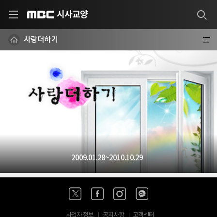
시사교양
MBC
사랑더하기
2009.01.28~2010.10.29
사업자 정보
공지사항
고객센터